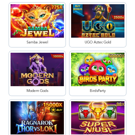
Samba Jewel
UGO Aztec Gold
Modern Gods
BirdsParty