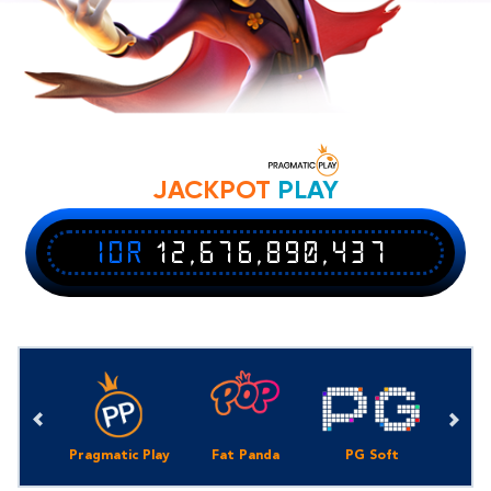
JACKPOT
PLAY
IDR
12,676,890,437
Pragmatic Play
Fat Panda
PG Soft
Slot