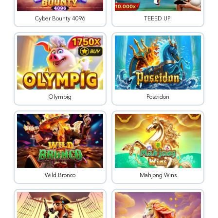
Cyber Bounty 4096
TEEED UP!
Olympig
Poseidon
Wild Bronco
Mahjong Wins