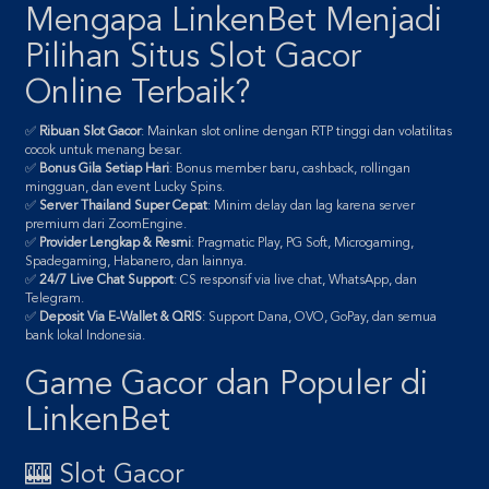
Mengapa LinkenBet Menjadi
Pilihan Situs Slot Gacor
Online Terbaik?
✅
Ribuan Slot Gacor
: Mainkan slot online dengan RTP tinggi dan volatilitas
cocok untuk menang besar.
✅
Bonus Gila Setiap Hari
: Bonus member baru, cashback, rollingan
mingguan, dan event Lucky Spins.
✅
Server Thailand Super Cepat
: Minim delay dan lag karena server
premium dari ZoomEngine.
✅
Provider Lengkap & Resmi
: Pragmatic Play, PG Soft, Microgaming,
Spadegaming, Habanero, dan lainnya.
✅
24/7 Live Chat Support
: CS responsif via live chat, WhatsApp, dan
Telegram.
✅
Deposit Via E-Wallet & QRIS
: Support Dana, OVO, GoPay, dan semua
bank lokal Indonesia.
Game Gacor dan Populer di
LinkenBet
🎰 Slot Gacor