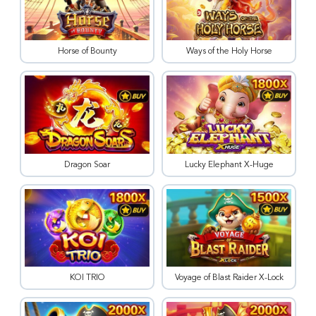
Horse of Bounty
Ways of the Holy Horse
Dragon Soar
Lucky Elephant X-Huge
KOI TRIO
Voyage of Blast Raider X-Lock