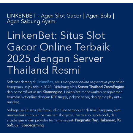
LINKENBET - Agen Slot Gacor | Agen Bola |
Agen Sabung Ayam
LinkenBet: Situs Slot
Gacor Online Terbaik
2025 dengan Server
Thailand Resmi
Selamat datang di
LinkenBet
,
situs slot gacor online terpercaya
yang telah
beroperasi sejak tahun 2020. Didukung oleh
Server Thailand ZoomEngine
dan bersertifikat resmi
Siamengine
, LinkenBet menawarkan pengalaman
bermain slot online dengan RTP tinggi, jackpot besar, dan gameplay anti-
rungkat.
Sebagai salah satu platform judi online terpopuler di Asia Tenggara, kami
menyediakan ribuan permainan slot gacor, live casino, sportsbook, dan
arcade game dari provider ternama seperti
Pragmatic Play
,
Habanero
,
PG
Soft
, dan
Spadegaming
.