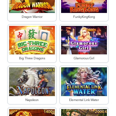
Dragon Warrior
FunkyKingKong
Big Three Dragons
Glamorous Girl
Napoleon
Elemental Link Water