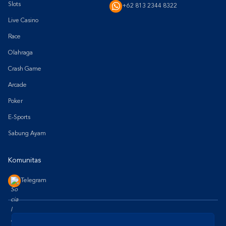
Slots
+62 813 2344 8322
Live Casino
Race
Olahraga
Crash Game
Arcade
Poker
E-Sports
Sabung Ayam
Komunitas
Telegram