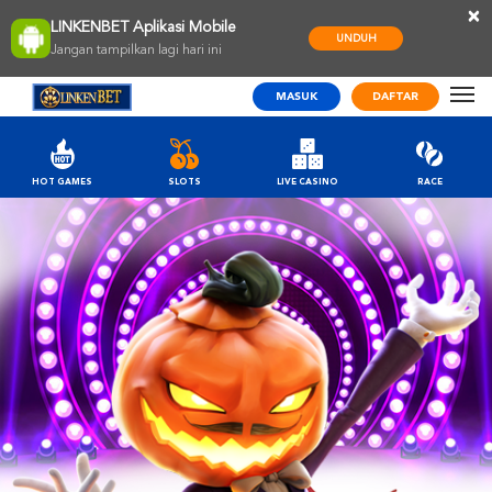
×
LINKENBET Aplikasi Mobile
UNDUH
Jangan tampilkan lagi hari ini
MASUK
DAFTAR
HOT GAMES
SLOTS
LIVE CASINO
RACE