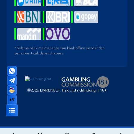
* Selama bank maintenance dan bank offline deposit dan
penarikan tidak dapat diproses
©2026 LINKENBET. Hak cipta dilindungi | 18+