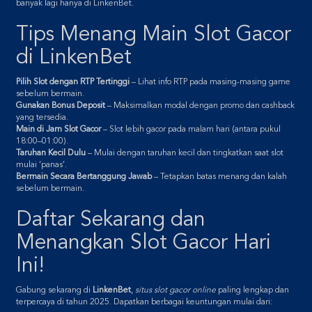
banyak lagi hanya di LinkenBet.
Tips Menang Main Slot Gacor
di LinkenBet
Pilih Slot dengan RTP Tertinggi
– Lihat info RTP pada masing-masing game
sebelum bermain.
Gunakan Bonus Deposit
– Maksimalkan modal dengan promo dan cashback
yang tersedia.
Main di Jam Slot Gacor
– Slot lebih gacor pada malam hari (antara pukul
18:00–01:00).
Taruhan Kecil Dulu
– Mulai dengan taruhan kecil dan tingkatkan saat slot
mulai ‘panas’.
Bermain Secara Bertanggung Jawab
– Tetapkan batas menang dan kalah
sebelum bermain.
Daftar Sekarang dan
Menangkan Slot Gacor Hari
Ini!
Gabung sekarang di
LinkenBet
,
situs slot gacor online
paling lengkap dan
terpercaya di tahun 2025. Dapatkan berbagai keuntungan mulai dari: