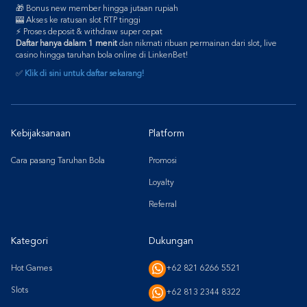
🎁 Bonus new member hingga jutaan rupiah
🎰 Akses ke ratusan slot RTP tinggi
⚡ Proses deposit & withdraw super cepat
Daftar hanya dalam 1 menit
dan nikmati ribuan permainan dari slot, live
casino hingga taruhan bola online di LinkenBet!
✅
Klik di sini untuk daftar sekarang!
Kebijaksanaan
Platform
Cara pasang Taruhan Bola
Promosi
Loyalty
Referral
Kategori
Dukungan
Hot Games
+62 821 6266 5521
Slots
+62 813 2344 8322