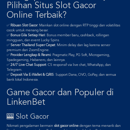
Pilihan Situs Slot Gacor
Online Terbaik?
✅
Ribuan Slot Gacor
: Mainkan slot online dengan RTP tinggi dan volatilitas
cocok untuk menang besar.
✅
Bonus Gila Setiap Hari
: Bonus member baru, cashback, rollingan
mingguan, dan event Lucky Spins.
✅
Server Thailand Super Cepat
: Minim delay dan lag karena server
premium dari ZoomEngine.
✅
Provider Lengkap & Resmi
: Pragmatic Play, PG Soft, Microgaming,
Spadegaming, Habanero, dan lainnya.
✅
24/7 Live Chat Support
: CS responsif via live chat, WhatsApp, dan
Telegram.
✅
Deposit Via E-Wallet & QRIS
: Support Dana, OVO, GoPay, dan semua
bank lokal Indonesia.
Game Gacor dan Populer di
LinkenBet
🎰 Slot Gacor
Nikmati pengalaman bermain
slot gacor online
dengan tema menarik dan