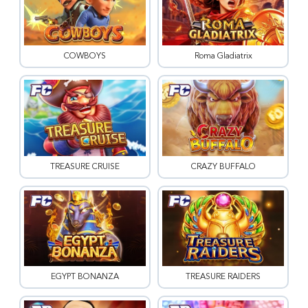
COWBOYS
Roma Gladiatrix
TREASURE CRUISE
CRAZY BUFFALO
EGYPT BONANZA
TREASURE RAIDERS