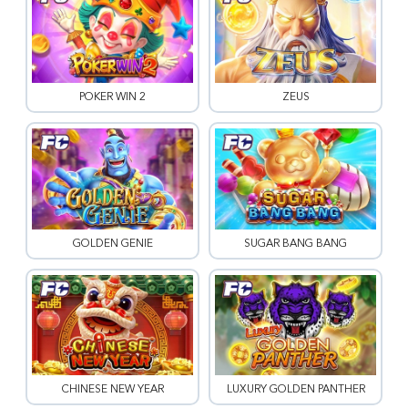
POKER WIN 2
ZEUS
GOLDEN GENIE
SUGAR BANG BANG
CHINESE NEW YEAR
LUXURY GOLDEN PANTHER