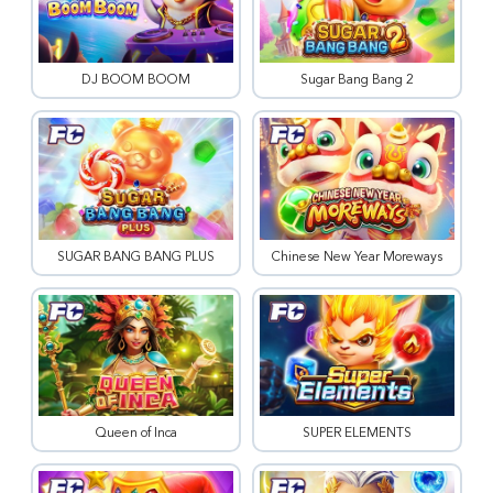
DJ BOOM BOOM
Sugar Bang Bang 2
SUGAR BANG BANG PLUS
Chinese New Year Moreways
Queen of Inca
SUPER ELEMENTS