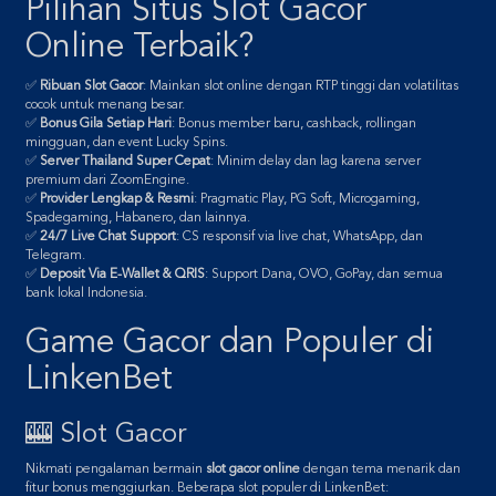
Pilihan Situs Slot Gacor
Online Terbaik?
✅
Ribuan Slot Gacor
: Mainkan slot online dengan RTP tinggi dan volatilitas
cocok untuk menang besar.
✅
Bonus Gila Setiap Hari
: Bonus member baru, cashback, rollingan
mingguan, dan event Lucky Spins.
✅
Server Thailand Super Cepat
: Minim delay dan lag karena server
premium dari ZoomEngine.
✅
Provider Lengkap & Resmi
: Pragmatic Play, PG Soft, Microgaming,
Spadegaming, Habanero, dan lainnya.
✅
24/7 Live Chat Support
: CS responsif via live chat, WhatsApp, dan
Telegram.
✅
Deposit Via E-Wallet & QRIS
: Support Dana, OVO, GoPay, dan semua
bank lokal Indonesia.
Game Gacor dan Populer di
LinkenBet
🎰 Slot Gacor
Nikmati pengalaman bermain
slot gacor online
dengan tema menarik dan
fitur bonus menggiurkan. Beberapa slot populer di LinkenBet: