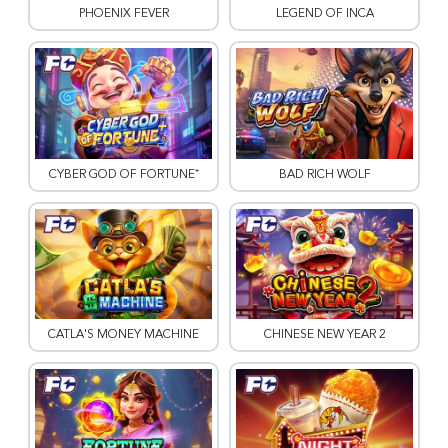
PHOENIX FEVER
LEGEND OF INCA
CYBER GOD OF FORTUNE⁺
BAD RICH WOLF
CATLA'S MONEY MACHINE
CHINESE NEW YEAR 2