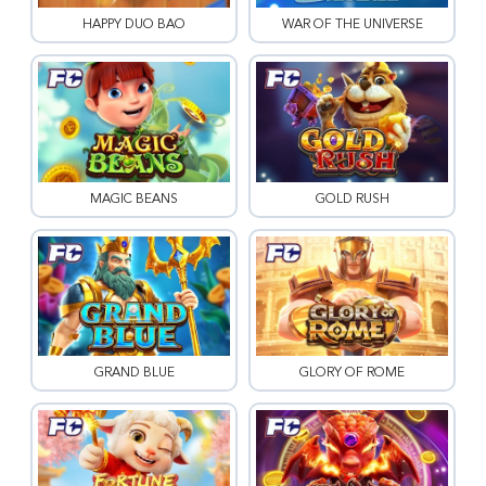
HAPPY DUO BAO
WAR OF THE UNIVERSE
MAGIC BEANS
GOLD RUSH
GRAND BLUE
GLORY OF ROME