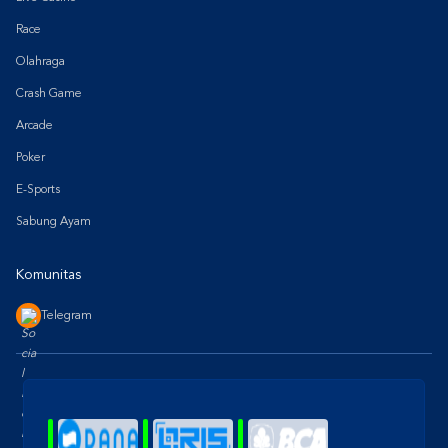
Race
Olahraga
Crash Game
Arcade
Poker
E-Sports
Sabung Ayam
Komunitas
Telegram