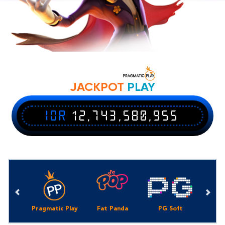
JACKPOT
PLAY
IDR
12,743,580,955
Pragmatic Play
Fat Panda
PG Soft
Slot