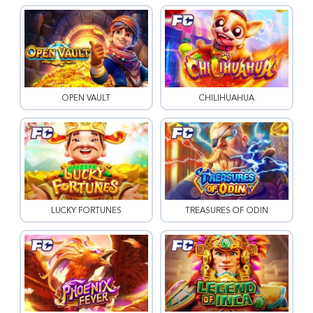
OPEN VAULT
CHILIHUAHUA
LUCKY FORTUNES
TREASURES OF ODIN