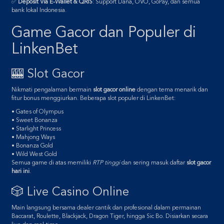
✅
Deposit Via E-Wallet & QRIS
: Support Dana, OVO, GoPay, dan semua
bank lokal Indonesia.
Game Gacor dan Populer di
LinkenBet
🎰 Slot Gacor
Nikmati pengalaman bermain
slot gacor online
dengan tema menarik dan
fitur bonus menggiurkan. Beberapa slot populer di LinkenBet:
• Gates of Olympus
• Sweet Bonanza
• Starlight Princess
• Mahjong Ways
• Bonanza Gold
• Wild West Gold
Semua game di atas memiliki
RTP tinggi
dan sering masuk daftar
slot gacor
hari ini
.
🎲 Live Casino Online
Main langsung bersama dealer cantik dan profesional dalam permainan
Baccarat, Roulette, Blackjack, Dragon Tiger, hingga Sic Bo. Disiarkan secara