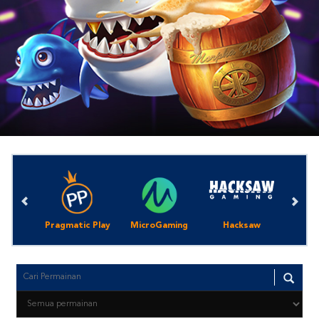
Pragmatic Play
MicroGaming
Hacksaw
King