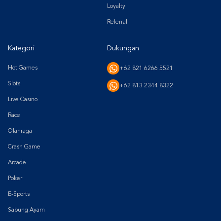
Loyalty
Referral
Kategori
Dukungan
Hot Games
+62 821 6266 5521
Slots
+62 813 2344 8322
Live Casino
Race
Olahraga
Crash Game
Arcade
Poker
E-Sports
Sabung Ayam